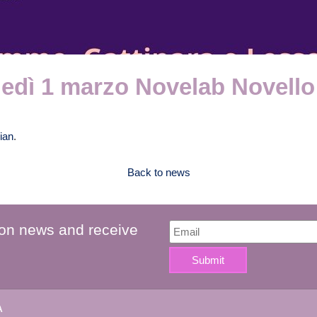
oledì 1 marzo Novelab Novello
lian
.
Back to news
 on news and receive
A