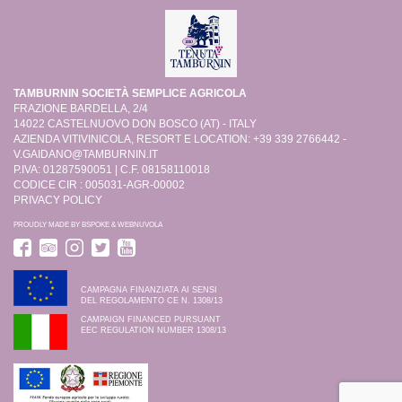
TAMBURNIN SOCIETÀ SEMPLICE AGRICOLA
FRAZIONE BARDELLA, 2/4
14022 CASTELNUOVO DON BOSCO (AT) - ITALY
AZIENDA VITIVINICOLA, RESORT E LOCATION: +39 339 2766442 -
V.GAIDANO@TAMBURNIN.IT
P.IVA: 01287590051 | C.F. 08158110018
CODICE CIR : 005031-AGR-00002
PRIVACY POLICY
PROUDLY MADE BY
BSPOKE
&
WEBNUVOLA
CAMPAGNA FINANZIATA AI SENSI
DEL REGOLAMENTO CE N. 1308/13
CAMPAIGN FINANCED PURSUANT
EEC REGULATION NUMBER 1308/13