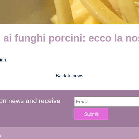
n ai funghi porcini: ecco la no
lian
.
Back to news
 on news and receive
A