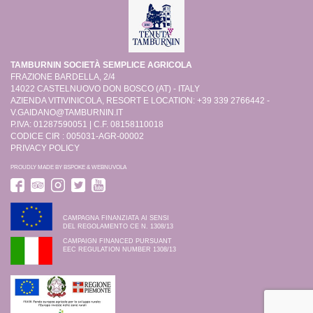
TAMBURNIN SOCIETÀ SEMPLICE AGRICOLA
FRAZIONE BARDELLA, 2/4
14022 CASTELNUOVO DON BOSCO (AT) - ITALY
AZIENDA VITIVINICOLA, RESORT E LOCATION: +39 339 2766442 -
V.GAIDANO@TAMBURNIN.IT
P.IVA: 01287590051 | C.F. 08158110018
CODICE CIR : 005031-AGR-00002
PRIVACY POLICY
PROUDLY MADE BY
BSPOKE
&
WEBNUVOLA
CAMPAGNA FINANZIATA AI SENSI
DEL REGOLAMENTO CE N. 1308/13
CAMPAIGN FINANCED PURSUANT
EEC REGULATION NUMBER 1308/13