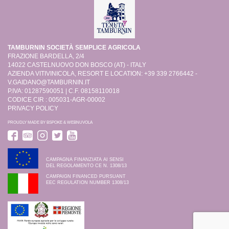
TAMBURNIN SOCIETÀ SEMPLICE AGRICOLA
FRAZIONE BARDELLA, 2/4
14022 CASTELNUOVO DON BOSCO (AT) - ITALY
AZIENDA VITIVINICOLA, RESORT E LOCATION: +39 339 2766442 -
V.GAIDANO@TAMBURNIN.IT
P.IVA: 01287590051 | C.F. 08158110018
CODICE CIR : 005031-AGR-00002
PRIVACY POLICY
PROUDLY MADE BY
BSPOKE
&
WEBNUVOLA
CAMPAGNA FINANZIATA AI SENSI
DEL REGOLAMENTO CE N. 1308/13
CAMPAIGN FINANCED PURSUANT
EEC REGULATION NUMBER 1308/13