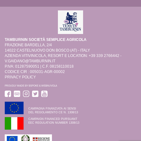
TAMBURNIN SOCIETÀ SEMPLICE AGRICOLA
FRAZIONE BARDELLA, 2/4
14022 CASTELNUOVO DON BOSCO (AT) - ITALY
AZIENDA VITIVINICOLA, RESORT E LOCATION: +39 339 2766442 -
V.GAIDANO@TAMBURNIN.IT
P.IVA: 01287590051 | C.F. 08158110018
CODICE CIR : 005031-AGR-00002
PRIVACY POLICY
PROUDLY MADE BY
BSPOKE
&
WEBNUVOLA
CAMPAGNA FINANZIATA AI SENSI
DEL REGOLAMENTO CE N. 1308/13
CAMPAIGN FINANCED PURSUANT
EEC REGULATION NUMBER 1308/13