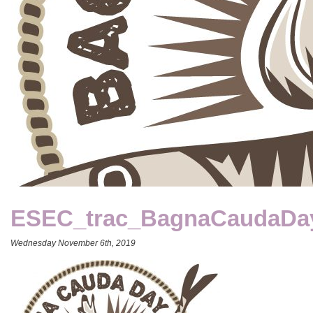
ESEC_trac_BagnaCaudaDa
Wednesday November 6th, 2019