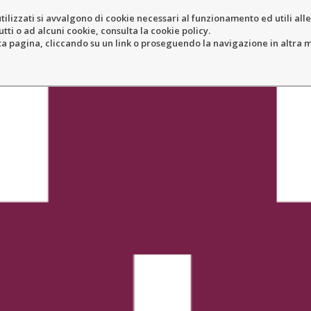
tilizzati si avvalgono di cookie necessari al funzionamento ed utili alle f
tti o ad alcuni cookie, consulta la cookie policy.
ERY
RESORT
LOCATION
N
pagina, cliccando su un link o proseguendo la navigazione in altra ma