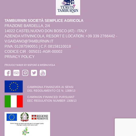
TAMBURNIN SOCIETÀ SEMPLICE AGRICOLA
FRAZIONE BARDELLA, 2/4
14022 CASTELNUOVO DON BOSCO (AT) - ITALY
AZIENDA VITIVINICOLA, RESORT E LOCATION: +39 339 2766442 -
V.GAIDANO@TAMBURNIN.IT
P.IVA: 01287590051 | C.F. 08158110018
CODICE CIR : 005031-AGR-00002
PRIVACY POLICY
PROUDLY MADE BY
BSPOKE
&
WEBNUVOLA
CAMPAGNA FINANZIATA AI SENSI
DEL REGOLAMENTO CE N. 1308/13
CAMPAIGN FINANCED PURSUANT
EEC REGULATION NUMBER 1308/13