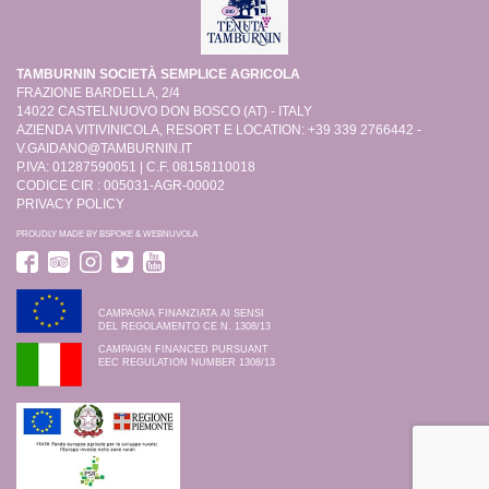
TAMBURNIN SOCIETÀ SEMPLICE AGRICOLA
FRAZIONE BARDELLA, 2/4
14022 CASTELNUOVO DON BOSCO (AT) - ITALY
AZIENDA VITIVINICOLA, RESORT E LOCATION: +39 339 2766442 -
V.GAIDANO@TAMBURNIN.IT
P.IVA: 01287590051 | C.F. 08158110018
CODICE CIR : 005031-AGR-00002
PRIVACY POLICY
PROUDLY MADE BY
BSPOKE
&
WEBNUVOLA
CAMPAGNA FINANZIATA AI SENSI
DEL REGOLAMENTO CE N. 1308/13
CAMPAIGN FINANCED PURSUANT
EEC REGULATION NUMBER 1308/13