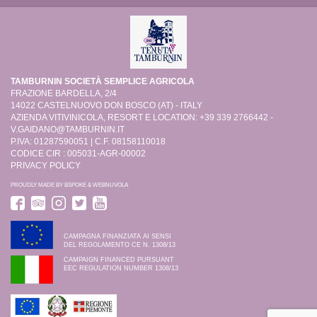
TAMBURNIN SOCIETÀ SEMPLICE AGRICOLA
FRAZIONE BARDELLA, 2/4
14022 CASTELNUOVO DON BOSCO (AT) - ITALY
AZIENDA VITIVINICOLA, RESORT E LOCATION: +39 339 2766442 -
V.GAIDANO@TAMBURNIN.IT
P.IVA: 01287590051 | C.F. 08158110018
CODICE CIR : 005031-AGR-00002
PRIVACY POLICY
PROUDLY MADE BY
BSPOKE
&
WEBNUVOLA
CAMPAGNA FINANZIATA AI SENSI
DEL REGOLAMENTO CE N. 1308/13
CAMPAIGN FINANCED PURSUANT
EEC REGULATION NUMBER 1308/13