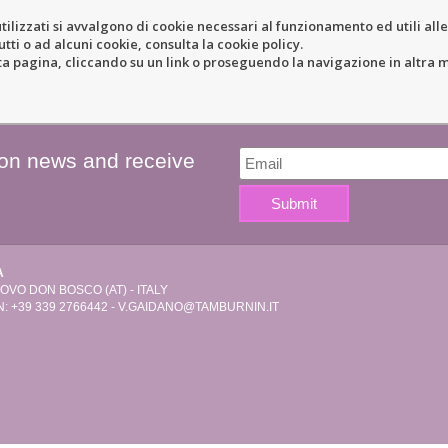
tilizzati si avvalgono di cookie necessari al funzionamento ed utili alle f
tti o ad alcuni cookie, consulta la cookie policy.
ERY
RESORT
LOCATION
N
pagina, cliccando su un link o proseguendo la navigazione in altra ma
 on news and receive
A
VO DON BOSCO (AT) - ITALY
: +39 339 2766442 -
V.GAIDANO@TAMBURNIN.IT