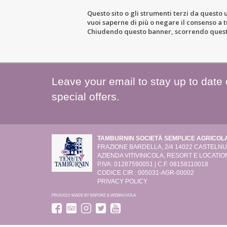
Questo sito o gli strumenti terzi da questo u
vuoi saperne di più o negare il consenso a tu
THE ESTATE
WIN
Chiudendo questo banner, scorrendo questa 
Leave your email to stay up to date
special offers.
TAMBURNIN SOCIETÀ SEMPLICE AGRICOL
FRAZIONE BARDELLA, 2/4
14022 CASTELNUO
AZIENDA VITIVINICOLA, RESORT E LOCATION
P.IVA: 01287590051 | C.F. 08158110018
CODICE CIR : 005031-AGR-00002
PRIVACY POLICY
PROUDLY MADE BY
BSPOKE
&
WEBNUVOLA