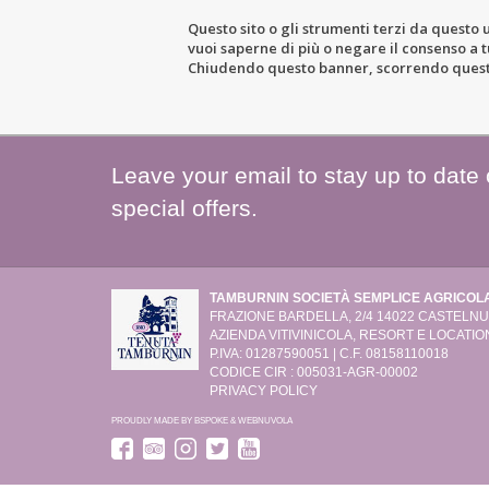
Questo sito o gli strumenti terzi da questo u
vuoi saperne di più o negare il consenso a tu
THE ESTATE
WIN
Chiudendo questo banner, scorrendo questa 
Leave your email to stay up to date
special offers.
TAMBURNIN SOCIETÀ SEMPLICE AGRICOL
FRAZIONE BARDELLA, 2/4
14022 CASTELNUO
AZIENDA VITIVINICOLA, RESORT E LOCATION
P.IVA: 01287590051 | C.F. 08158110018
CODICE CIR : 005031-AGR-00002
PRIVACY POLICY
PROUDLY MADE BY
BSPOKE
&
WEBNUVOLA