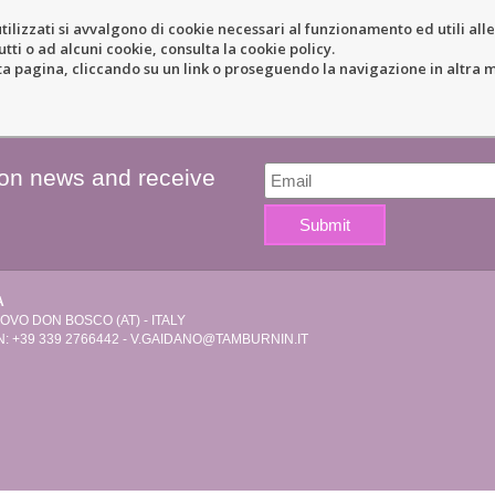
tilizzati si avvalgono di cookie necessari al funzionamento ed utili alle f
tti o ad alcuni cookie, consulta la cookie policy.
ERY
RESORT
LOCATION
N
pagina, cliccando su un link o proseguendo la navigazione in altra ma
 on news and receive
A
VO DON BOSCO (AT) - ITALY
: +39 339 2766442 -
V.GAIDANO@TAMBURNIN.IT