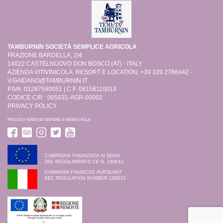
TAMBURNIN SOCIETÀ SEMPLICE AGRICOLA
FRAZIONE BARDELLA, 2/4
14022 CASTELNUOVO DON BOSCO (AT) - ITALY
AZIENDA VITIVINICOLA, RESORT E LOCATION: +39 339 2766442 -
V.GAIDANO@TAMBURNIN.IT
P.IVA: 01287590051 | C.F. 08158110018
CODICE CIR : 005031-AGR-00002
PRIVACY POLICY
PROUDLY MADE BY
BSPOKE
&
WEBNUVOLA
CAMPAGNA FINANZIATA AI SENSI
DEL REGOLAMENTO CE N. 1308/13
CAMPAIGN FINANCED PURSUANT
EEC REGULATION NUMBER 1308/13