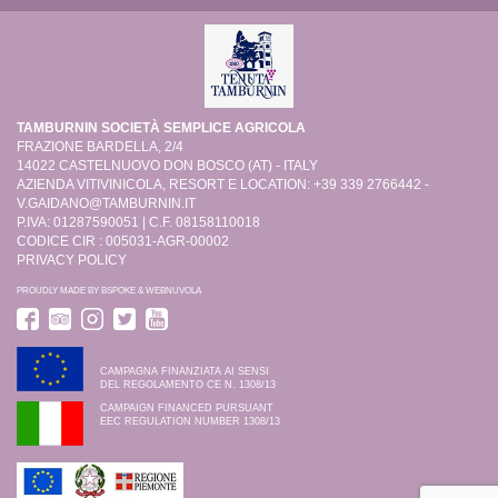
TAMBURNIN SOCIETÀ SEMPLICE AGRICOLA
FRAZIONE BARDELLA, 2/4
14022 CASTELNUOVO DON BOSCO (AT) - ITALY
AZIENDA VITIVINICOLA, RESORT E LOCATION: +39 339 2766442 -
V.GAIDANO@TAMBURNIN.IT
P.IVA: 01287590051 | C.F. 08158110018
CODICE CIR : 005031-AGR-00002
PRIVACY POLICY
PROUDLY MADE BY
BSPOKE
&
WEBNUVOLA
CAMPAGNA FINANZIATA AI SENSI
DEL REGOLAMENTO CE N. 1308/13
CAMPAIGN FINANCED PURSUANT
EEC REGULATION NUMBER 1308/13