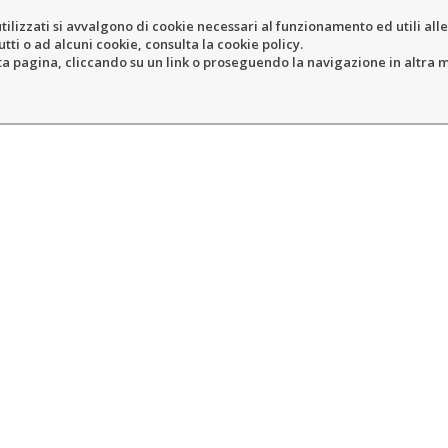
tilizzati si avvalgono di cookie necessari al funzionamento ed utili alle f
tti o ad alcuni cookie, consulta la cookie policy.
ERY
RESORT
LOCATION
N
pagina, cliccando su un link o proseguendo la navigazione in altra ma