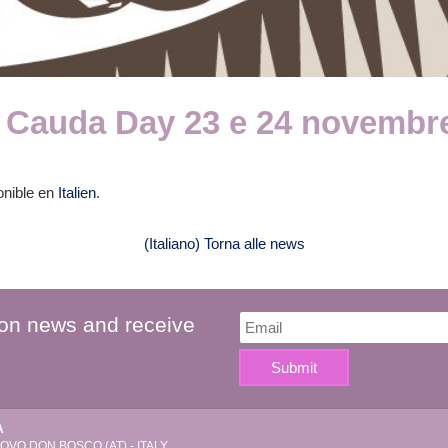
a Cauda Day 23 e 24 novembr
onible en
Italien
.
(Italiano) Torna alle news
 on news and receive
A
VO DON BOSCO (AT) - ITALY