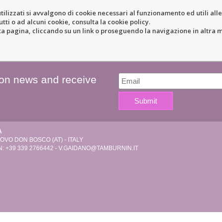
tilizzati si avvalgono di cookie necessari al funzionamento ed utili alle f
tti o ad alcuni cookie, consulta la cookie policy.
COLE
RESORT
LOCATION
N
pagina, cliccando su un link o proseguendo la navigazione in altra ma
 on news and receive
A
VO DON BOSCO (AT) - ITALY
: +39 339 2766442 -
V.GAIDANO@TAMBURNIN.IT