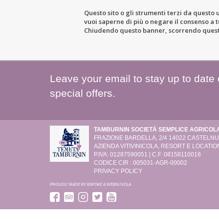
Questo sito o gli strumenti terzi da questo u
vuoi saperne di più o negare il consenso a tu
LE DOMAINE
L’ACTIVITÉ VITI
Chiudendo questo banner, scorrendo questa 
Leave your email to stay up to date
special offers.
TAMBURNIN SOCIETÀ SEMPLICE AGRICOL
FRAZIONE BARDELLA, 2/4
14022 CASTELNUO
AZIENDA VITIVINICOLA, RESORT E LOCATION
P.IVA: 01287590051 | C.F. 08158110018
CODICE CIR : 005031-AGR-00002
PRIVACY POLICY
PROUDLY MADE BY
BSPOKE
&
WEBNUVOLA