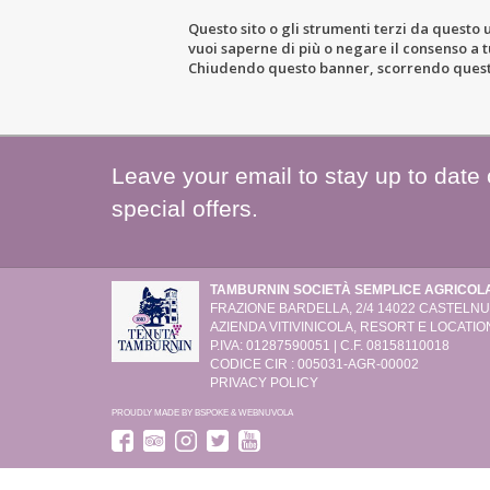
Questo sito o gli strumenti terzi da questo u
vuoi saperne di più o negare il consenso a tu
LE DOMAINE
L’ACTIVITÉ VITI
Chiudendo questo banner, scorrendo questa 
Leave your email to stay up to date
special offers.
TAMBURNIN SOCIETÀ SEMPLICE AGRICOL
FRAZIONE BARDELLA, 2/4
14022 CASTELNUO
AZIENDA VITIVINICOLA, RESORT E LOCATION
P.IVA: 01287590051 | C.F. 08158110018
CODICE CIR : 005031-AGR-00002
PRIVACY POLICY
PROUDLY MADE BY
BSPOKE
&
WEBNUVOLA