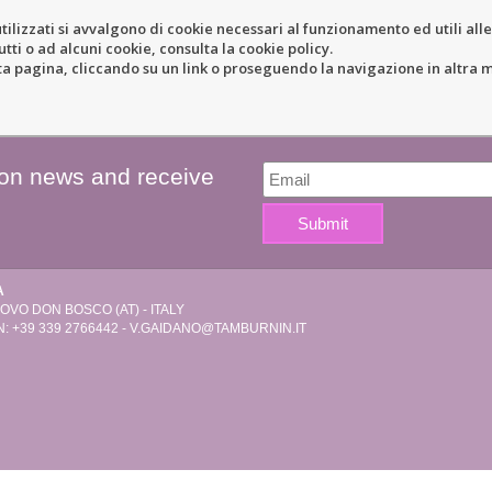
tilizzati si avvalgono di cookie necessari al funzionamento ed utili alle f
tti o ad alcuni cookie, consulta la cookie policy.
COLE
RESORT
LOCATION
N
pagina, cliccando su un link o proseguendo la navigazione in altra ma
 on news and receive
A
VO DON BOSCO (AT) - ITALY
: +39 339 2766442 -
V.GAIDANO@TAMBURNIN.IT