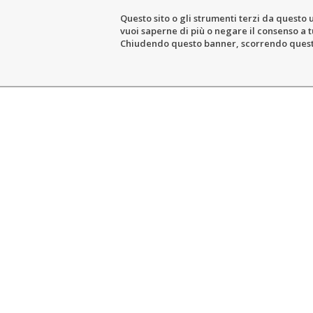
Questo sito o gli strumenti terzi da questo u
vuoi saperne di più o negare il consenso a tu
LE DOMAINE
L’ACTIVITÉ VITI
Chiudendo questo banner, scorrendo questa 