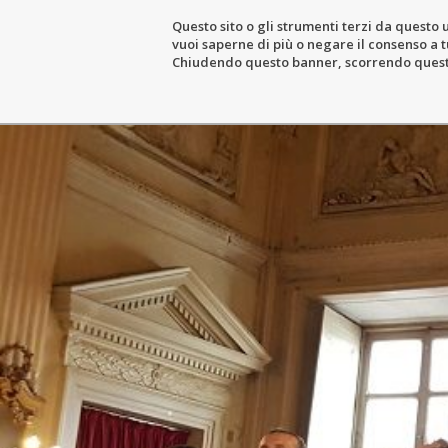
Questo sito o gli strumenti terzi da questo u
vuoi saperne di più o negare il consenso a tu
DER GUTSHOF
DER WEINBAUBETR
Chiudendo questo banner, scorrendo questa 