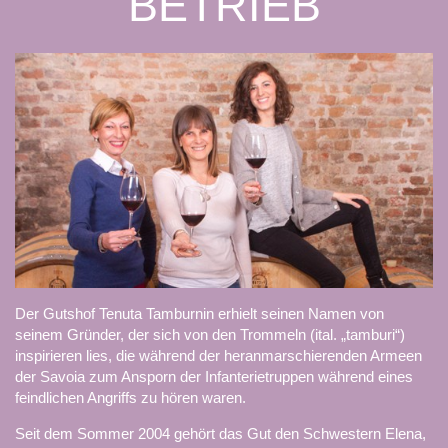
BETRIEB
Der Gutshof Tenuta Tamburnin erhielt seinen Namen von
seinem Gründer, der sich von den Trommeln (ital. „tamburi“)
inspirieren lies, die während der heranmarschierenden Armeen
der Savoia zum Ansporn der Infanterietruppen während eines
feindlichen Angriffs zu hören waren.
Seit dem Sommer 2004 gehört das Gut den Schwestern Elena,