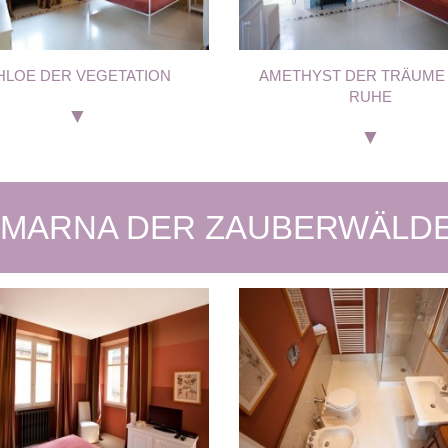
HLOE DER VEGETATION
AMETHYST DER TRÄUME
RUHE
IMARNA DER ZAUBERWÄLD