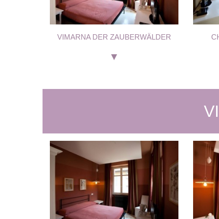
VIMARNA DER ZAUBERWÄLDER
C
V