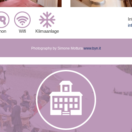
In
in
hon
Wifi
Klimaanlage
Photography by Simone Mottura
www.byn.it