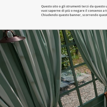
Questo sito o gli strumenti terzi da questo u
vuoi saperne di più o negare il consenso a tu
DER GUTSHOF
DER WEINBAUBETR
Chiudendo questo banner, scorrendo questa 