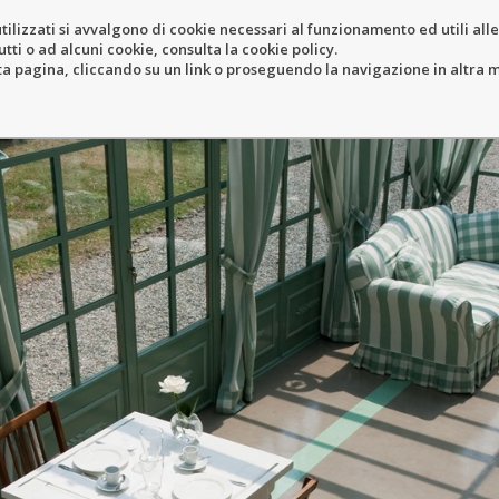
tilizzati si avvalgono di cookie necessari al funzionamento ed utili alle f
tti o ad alcuni cookie, consulta la cookie policy.
IEB
RESORT
LOCATION
N
pagina, cliccando su un link o proseguendo la navigazione in altra ma