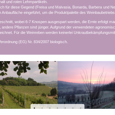
lt und roten Lehmpartikeln.
ch für diese Gegend (Freisa und Malvasia, Bonarda, Barbera und Nebb
n Anbaufläche eingeführt, um die Produktpalette des Weinbaubetriebs 
eschnitt, wobei 6-7 Knospen ausgespart werden, die Ernte erfolgt man
t, andere Pflanzen sind jünger. Aufgrund der verwendeten agronomisc
zeichnet. Für die Weinreben werden keinerlei Unkrautbekämpfungsmit
Verordnung (EG) Nr. 834/2007 biologisch.