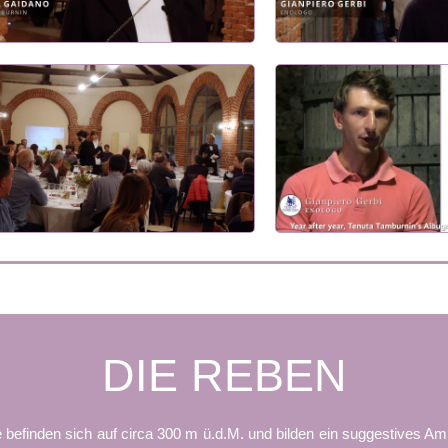
DIE REBEN
e befinden sich auf circa 300 m ü.d.M. und bilden ein suggestives 