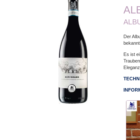
AL
ALB
Der Alb
bekannt 
Es ist e
Trauben,
Eleganz
TECHN
INFOR