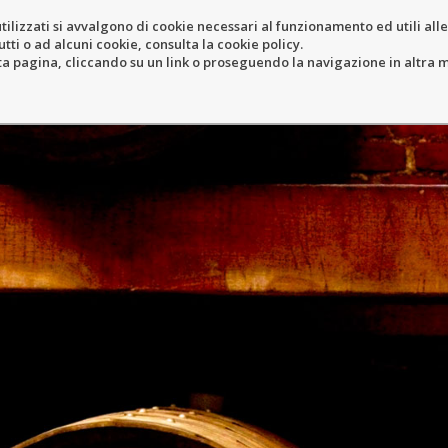
tilizzati si avvalgono di cookie necessari al funzionamento ed utili alle f
tti o ad alcuni cookie, consulta la cookie policy.
IEB
RESORT
LOCATION
N
pagina, cliccando su un link o proseguendo la navigazione in altra ma