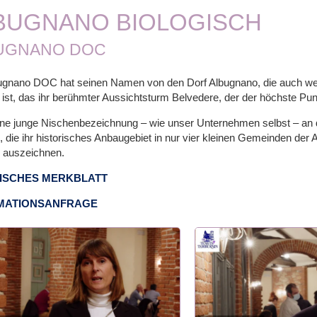
BUGNANO BIOLOGISCH
UGNANO DOC
ugnano DOC hat seinen Namen von den Dorf Albugnano, die auch w
ist, das ihr berühmter Aussichtsturm Belvedere, der der höchste Pun
ine junge Nischenbezeichnung – wie unser Unternehmen selbst – an di
 die ihr historisches Anbaugebiet in nur vier kleinen Gemeinden der
 auszeichnen.
ISCHES MERKBLATT
MATIONSANFRAGE