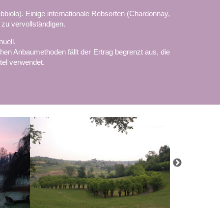
iolo). Einige internationale Rebsorten (Chardonnay,
zu vervollständigen.
uell.
hen Anbaumethoden fällt der Ertrag begrenzt aus, die
tel verwendet.