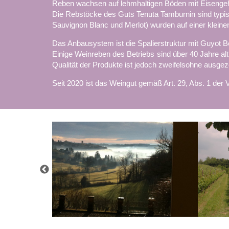
Reben wachsen auf lehmhaltigen Böden mit Eisengeha
Die Rebstöcke des Guts Tenuta Tamburnin sind typis
Sauvignon Blanc und Merlot) wurden auf einer kleine
Das Anbausystem ist die Spalierstruktur mit Guyot B
Einige Weinreben des Betriebs sind über 40 Jahre al
Qualität der Produkte ist jedoch zweifelsohne ausge
Seit 2020 ist das Weingut gemäß Art. 29, Abs. 1 der 