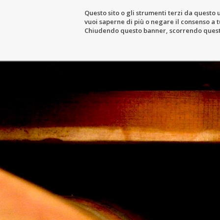
Questo sito o gli strumenti terzi da questo u
vuoi saperne di più o negare il consenso a tu
DER GUTSHOF
DER WEINBAUBETR
Chiudendo questo banner, scorrendo questa 