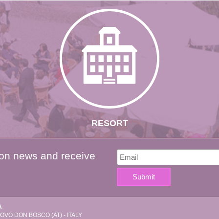
RESORT
 on news and receive
A
VO DON BOSCO (AT) - ITALY